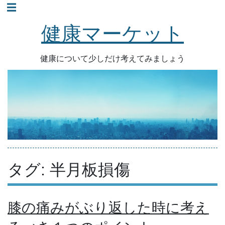
☰
コ
ン
健康マーケット
テ
ン
健康について少しだけ考えてみましょう
ツ
へ
ス
キ
ッ
プ
タグ: 半月板損傷
膝の痛みがぶり返した時に考え