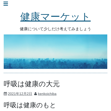
☰
コ
ン
健康マーケット
テ
ン
健康について少しだけ考えてみましょう
ツ
へ
ス
キ
ッ
プ
呼吸は健康の大元
2021年12月2日
kenkoichiba
呼吸は健康のもと