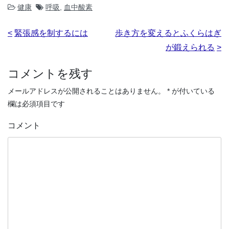
健康
呼吸
,
血中酸素
投
緊張感を制するには
歩き方を変えるとふくらはぎ
稿
が鍛えられる
ナ
コメントを残す
ビ
メールアドレスが公開されることはありません。
*
が付いている
ゲ
欄は必須項目です
ー
シ
コメント
ョ
ン