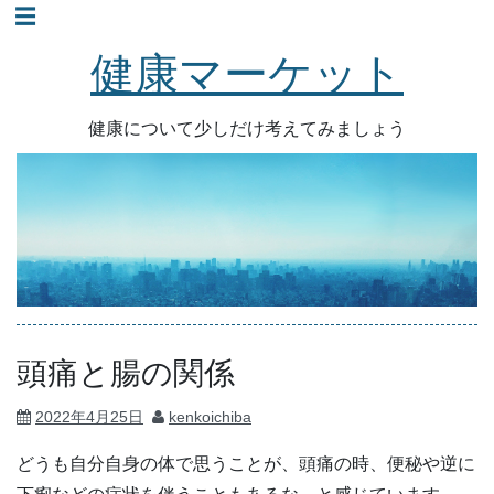
☰
コ
ン
健康マーケット
テ
ン
健康について少しだけ考えてみましょう
ツ
へ
ス
キ
ッ
プ
頭痛と腸の関係
2022年4月25日
kenkoichiba
どうも自分自身の体で思うことが、頭痛の時、便秘や逆に