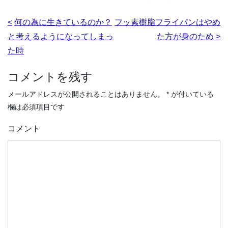
投
何の為に生きているのか？
フッ素樹脂フライパンはやめ
稿
と考えるようになってしまっ
た方が身のため
ナ
た時
ビ
コメントを残す
ゲ
メールアドレスが公開されることはありません。
*
が付いている
ー
欄は必須項目です
シ
ョ
コメント
ン